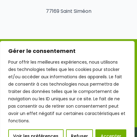
77169 Saint Siméon
Gérer le consentement
Mentions légales
Pour offrir les meilleures expériences, nous utilisons
des technologies telles que les cookies pour stocker
Conditions Générales d'Utilisation
et/ou accéder aux informations des appareils. Le fait
de consentir à ces technologies nous permettra de
traiter des données telles que le comportement de
Politique de confidentialité
navigation ou les ID uniques sur ce site. Le fait de ne
pas consentir ou de retirer son consentement peut
Politique des cookies
avoir un effet négatif sur certaines caractéristiques et
fonctions.
Site réalisé par 7VISUEL
Voir les préférences
Refuser
Accepter