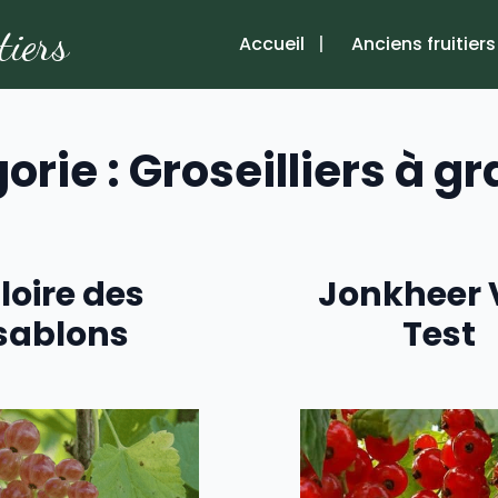
tiers
Accueil
Anciens fruitiers
orie :
Groseilliers à g
loire des
Jonkheer
sablons
Test