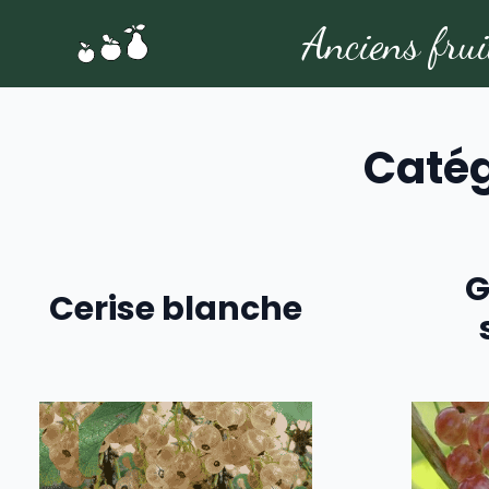
Anciens frui
Catég
G
Cerise blanche